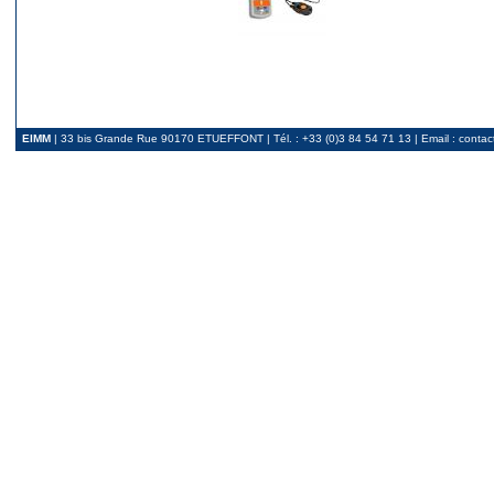
GBH2-X : Emetteur tête de
GPN-BFS : Emetteur pend
DX500 : Emetteur HF 5 w
EIMM
| 33 bis Grande Rue 90170 ETUEFFONT | Tél. : +33 (0)3 84 54 71 13 | Email :
contac