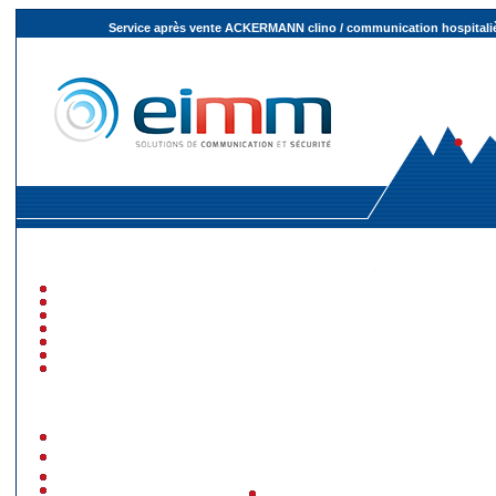
Service après vente ACKERMANN clino / communication hospitali
GEMINI
Clino Call
Clino Opt 90
Gamme Blick
Clino Phon 95
Clino Opt 99
Clino Phon 99
Autres gammes
Poires spécifiques
TELECARE/ teleCOURIER
Telealarme/Bosch
NurseCall
Gamme COMMEND
MULTITONE paging
Catégories de cette gamme
(cliquez sur 