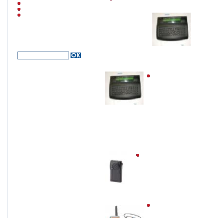
GEMINI
Gamme de DECT
Mitel / AAstra
Pupitres et accessoires B
AEN2X : Pupitre d'appel 
AEN2GX : Pupitre centra
GBRX : Récepteur fixe
ARA5 : Rack de charge 5 
Récepteurs Blick
APG11X : Récepteur HF
Emetteurs mobiles et fixe